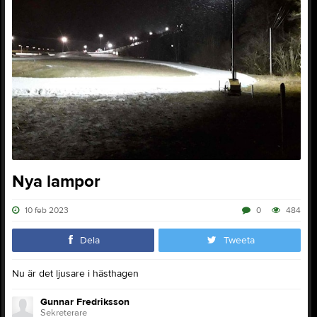
Nya lampor
10 feb 2023
0
484
Dela
Tweeta
Nu är det ljusare i hästhagen
Gunnar Fredriksson
Sekreterare