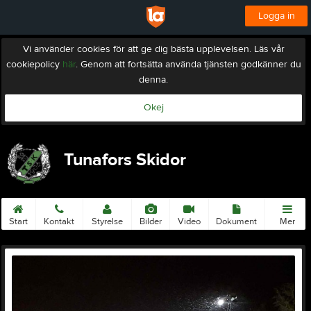
Logga in
Vi använder cookies för att ge dig bästa upplevelsen. Läs vår
cookiepolicy
här
. Genom att fortsätta använda tjänsten godkänner du
denna.
Okej
Tunafors Skidor
Start
Kontakt
Styrelse
Bilder
Video
Dokument
Mer