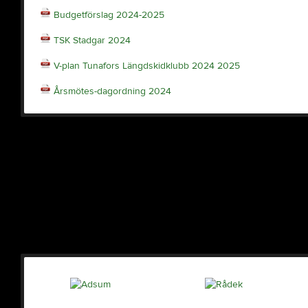
Budgetförslag 2024-2025
TSK Stadgar 2024
V-plan Tunafors Längdskidklubb 2024 2025
Årsmötes-dagordning 2024