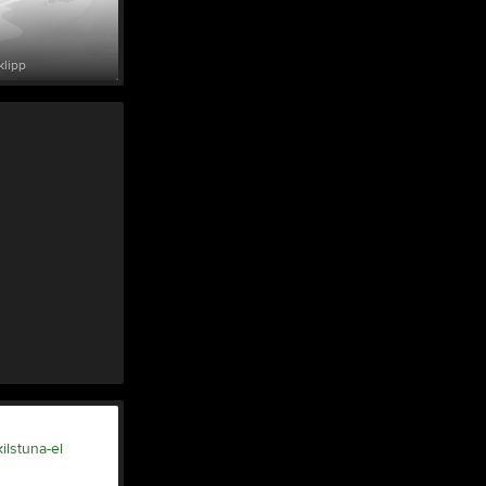
Tjäna pengar
Cupguiden
klipp