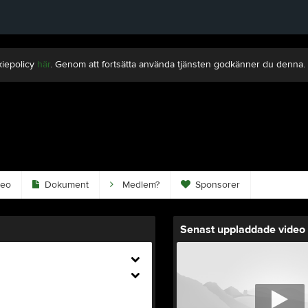
kiepolicy
här
. Genom att fortsätta använda tjänsten godkänner du denna.
eo
Dokument
Medlem?
Sponsorer
Senast uppladdade video