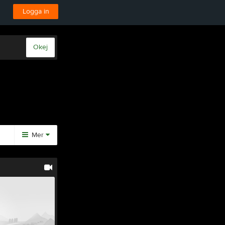
Logga in
Okej
Mer
Huvudmeny
Vilsta Skidstadion
Om klubben
Länkar