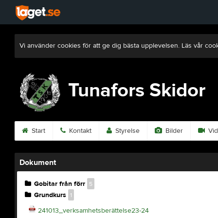
Vi använder cookies för att ge dig bästa upplevelsen. Läs vår coo
Tunafors Skidor
Start
Kontakt
Styrelse
Bilder
Vid
Dokument
Gobitar från förr
5
Grundkurs
1
241013_verksamhetsberättelse23-24