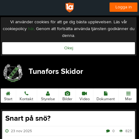
Logga in
Vi använder cookies för att ge dig bästa upplevelsen. Läs vår
cookiepolicy
här
. Genom att fortsätta använda tjänsten godkänner du
denna.
Okej
Tunafors Skidor
Start
Kontakt
Styrelse
Bilder
Video
Dokument
Mer
Snart på snö?
23 nov 2025
0
823